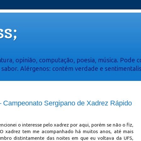
s;
atura, opinião, computação, poesia, música. Pode co
e sabor. Alérgenos: contém verdade e sentimentali
1 – Campeonato Sergipano de Xadrez Rápido
ncionei o interesse pelo xadrez por aqui, porém se não o fiz,
. O xadrez tem me acompanhado há muitos anos, até mais
embro distintamente das noites em que eu voltava da UFS,