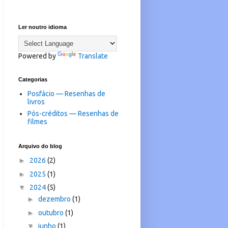
Ler noutro idioma
Powered by
Translate
Categorias
Posfácio — Resenhas de
livros
Pós-créditos — Resenhas de
filmes
Arquivo do blog
►
2026
(2)
►
2025
(1)
▼
2024
(5)
►
dezembro
(1)
►
outubro
(1)
▼
junho
(1)