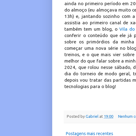
ainda no primeiro período em 2
do almoço (eu almoçava muito ce
13h) e, jantando sozinho com a
assistia ao primeiro canal de x
também tem um blog, o
Vila do
conferir o conteúdo que ele já 
sobre os primórdios da minha 
começar uma nova série no blog
treinos, e o que mais vier sobre
melhor do que falar sobre a min
2024, que rolou nesse sábado, d
dia do torneio de modo geral, 
depois vou tratar das partidas 
tecnologias para o blog!
Posted by
Gabriel
at
19:00
Nenhum c
Postagens mais recentes