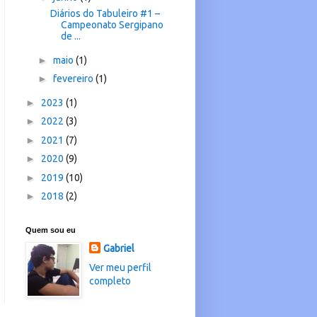
Diários do Tabuleiro #1 –
Campeonato Sergipano
de ...
►
maio
(1)
►
fevereiro
(1)
►
2023
(1)
►
2022
(3)
►
2021
(7)
►
2020
(9)
►
2019
(10)
►
2018
(2)
Quem sou eu
Gabriel
Ver meu perfil
completo