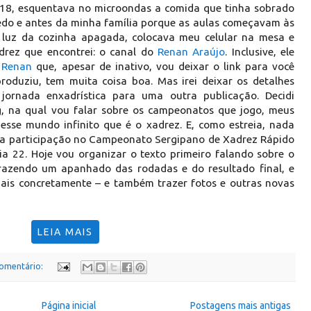
018, esquentava no microondas a comida que tinha sobrado
do e antes da minha família porque as aulas começavam às
 luz da cozinha apagada, colocava meu celular na mesa e
adrez que encontrei: o canal do
Renan Araújo
. Inclusive, ele
 Renan
que, apesar de inativo, vou deixar o link para você
produziu, tem muita coisa boa. Mas irei deixar os detalhes
jornada enxadrística para uma outra publicação. Decidi
, na qual vou falar sobre os campeonatos que jogo, meus
 esse mundo infinito que é o xadrez. E, como estreia, nada
ha participação no Campeonato Sergipano de Xadrez Rápido
ia 22. Hoje vou organizar o texto primeiro falando sobre o
trazendo um apanhado das rodadas e do resultado final, e
mais concretamente – e também trazer fotos e outras novas
LEIA MAIS
omentário:
Página inicial
Postagens mais antigas