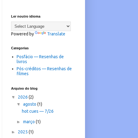
Ler noutro idioma
Powered by
Translate
Categorias
Posfácio — Resenhas de
livros
Pós-créditos — Resenhas de
filmes
Arquivo do blog
▼
2026
(2)
▼
agosto
(1)
hot cues — 7/26
►
março
(1)
►
2025
(1)