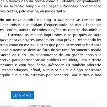
pelo menos não da forma como eu idealizei originalmente.
 sei se tenho tempo e dedicação suficientes no momento
nos textos, pelo menos, eu me garanto.
eado um novo quadro no blog, o
hot cues
! De tempos em
as das coisas que andam frequentando os meus fones de
es... enfim, música de todos os gêneros (dentro das minhas
e) —, trazendo as minhas impressões e os porquês de aqui
dgets
para que vocês possam ter uma prévia! Recomendo ler
a forma como eu escrevi e acho que pode acrescentar bastante
o para o nome se deve ao fato de ser uma ferramenta usada
antes de tudo, um colecionador de um grande acervo, e
acervo para apresentar ao público uma ideia, uma história
ressante e, com frequência,
diferente
. Eu também adoraria
s recomendações, afinal, a música é um diálogo constante
aquilo que ainda estamos por conhecer. Boa leitura e boa
LEIA MAIS