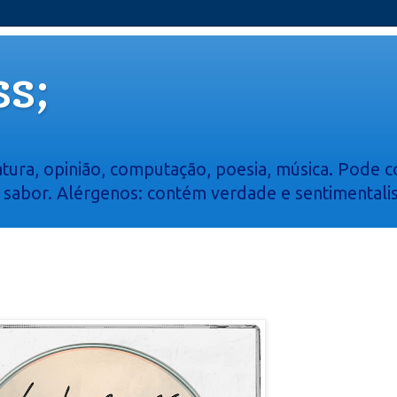
s;
atura, opinião, computação, poesia, música. Pode co
e sabor. Alérgenos: contém verdade e sentimentali