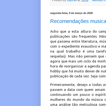
Posted by
Gabriel
at
18:00
Nenhum c
segunda-feira, 9 de março de 2026
Recomendações musicais
Acho que a esta altura do camp
publicações são frequentes. Não 
que passeia entre literatura, m
com o expediente exaustivo e mas
na qual trabalho é uma tarefa
sequelas). Mas não pensem que e
agora que mais um ciclo da minha
hora de reorganizar a agenda p
hobby que há muito deixei de nut
publicação de cada vez. Seja como 
Primeiramente, desejo a todas as
passem a data com quem amam e 
continuando um pouco o espírit
mulheres do mundo da música cu
uma análise tão meticulosa com