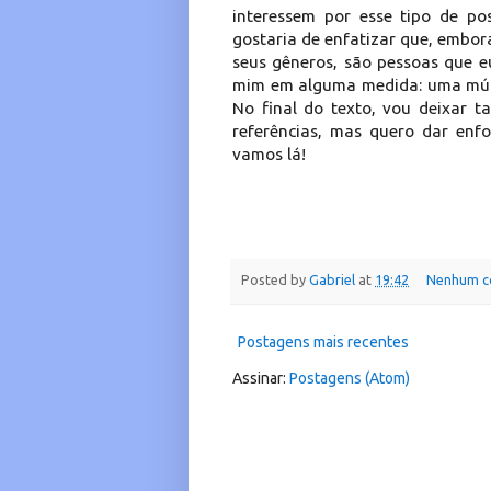
interessem por esse tipo de po
gostaria de enfatizar que, embor
seus gêneros, são pessoas que 
mim em alguma medida: uma mús
No final do texto, vou deixar
referências, mas quero dar enf
vamos lá!
Posted by
Gabriel
at
19:42
Nenhum c
Postagens mais recentes
Assinar:
Postagens (Atom)