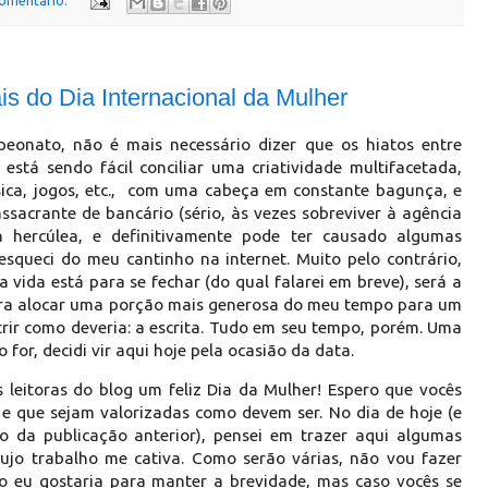
omentário:
 do Dia Internacional da Mulher
eonato, não é mais necessário dizer que os hiatos entre
está sendo fácil conciliar uma criatividade multifacetada,
úsica, jogos, etc., com uma cabeça em constante bagunça, e
sacrante de bancário (sério, às vezes sobreviver à agência
 hercúlea, e definitivamente pode ter causado algumas
squeci do meu cantinho na internet. Muito pelo contrário,
 vida está para se fechar (do qual falarei em breve), será a
ara alocar uma porção mais generosa do meu tempo para um
rir como deveria: a escrita. Tudo em seu tempo, porém. Uma
for, decidi vir aqui hoje pela ocasião da data.
 leitoras do blog um feliz Dia da Mulher! Espero que vocês
que sejam valorizadas como devem ser. No dia de hoje (e
o da publicação anterior), pensei em trazer aqui algumas
jo trabalho me cativa. Como serão várias, não vou fazer
o eu gostaria para manter a brevidade, mas caso vocês se