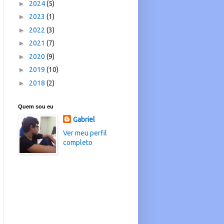
►
2024
(5)
►
2023
(1)
►
2022
(3)
►
2021
(7)
►
2020
(9)
►
2019
(10)
►
2018
(2)
Quem sou eu
Gabriel
Ver meu perfil
completo