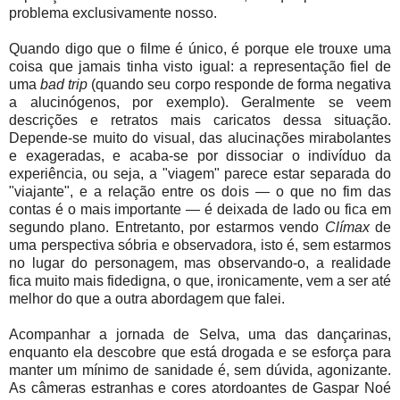
problema exclusivamente nosso.
Quando digo que o filme é único, é porque ele trouxe uma
coisa que jamais tinha visto igual: a representação fiel de
uma
bad trip
(quando seu corpo responde de forma negativa
a alucinógenos, por exemplo). Geralmente se veem
descrições e retratos mais caricatos dessa situação.
Depende-se muito do visual, das alucinações mirabolantes
e exageradas, e acaba-se por dissociar o indivíduo da
experiência, ou seja, a "viagem" parece estar separada do
"viajante", e a relação entre os dois — o que no fim das
contas é o mais importante — é deixada de lado ou fica em
segundo plano. Entretanto, por estarmos vendo
Clímax
de
uma perspectiva sóbria e observadora, isto é, sem estarmos
no lugar do personagem, mas observando-o, a realidade
fica muito mais fidedigna, o que, ironicamente, vem a ser até
melhor do que a outra abordagem que falei.
Acompanhar a jornada de Selva, uma das dançarinas,
enquanto ela descobre que está drogada e se esforça para
manter um mínimo de sanidade é, sem dúvida, agonizante.
As câmeras estranhas e cores atordoantes de Gaspar Noé