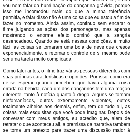
vou nem falar da humilhação da dançarina grávida, porque
isso me incomodou mais do que a minha tolerância
permitia, e falar disso não é uma coisa que eu estou a fim de
fazer no momento. Ainda assim, continuo sem encarar o
filme julgando as ações dos personagens, mas apenas
mostrando o enorme efeito dominó que a sangria
desencadeou. Quando se está nessas condições, é muito
fácil as coisas se tornaram uma bola de neve que cresce
exponencialmente, e retomar o controle de si mesmo pode
ser uma tarefa muito complicada.
Como falei antes, o filme traz várias pessoas diferentes com
suas próprias características e opiniões. Por isso, como era
de se esperar, quando percebem que havia alguma coisa
errada na bebida, cada um dos dançarinos tem uma reação
diferente, tanto à notícia quanto à droga. Alguns se tornam
ninfomaníacos, outros extremamente violentos, outros
totalmente alheios aos demais, enfim, tem de tudo ali, as
coisas mais esquisitas que você pode imaginar. Depois de
conversar com meus amigos, eu acredito que, além de
retratar o que aconteceu ali, a premissa da narrativa também
se torna um pretexto para trazer uma discussão maior à