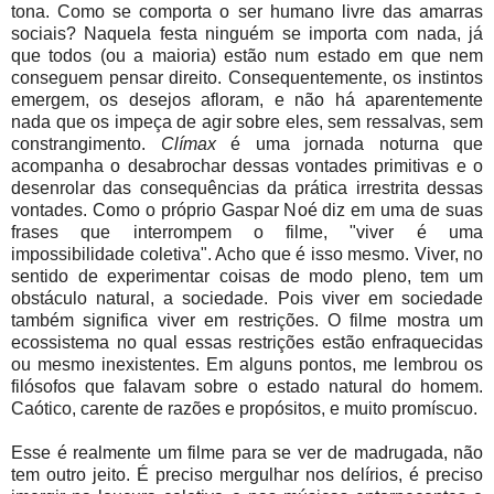
tona. Como se comporta o ser humano livre das amarras
sociais? Naquela festa ninguém se importa com nada, já
que todos (ou a maioria) estão num estado em que nem
conseguem pensar direito. Consequentemente, os instintos
emergem, os desejos afloram, e não há aparentemente
nada que os impeça de agir sobre eles, sem ressalvas, sem
constrangimento.
Clímax
é uma jornada noturna que
acompanha o desabrochar dessas vontades primitivas e o
desenrolar das consequências da prática irrestrita dessas
vontades. Como o próprio Gaspar Noé diz em uma de suas
frases que interrompem o filme, "viver é uma
impossibilidade coletiva". Acho que é isso mesmo. Viver, no
sentido de experimentar coisas de modo pleno, tem um
obstáculo natural, a sociedade. Pois viver em sociedade
também significa viver em restrições. O filme mostra um
ecossistema no qual essas restrições estão enfraquecidas
ou mesmo inexistentes. Em alguns pontos, me lembrou os
filósofos que falavam sobre o estado natural do homem.
Caótico, carente de razões e propósitos, e muito promíscuo.
Esse é realmente um filme para se ver de madrugada, não
tem outro jeito. É preciso mergulhar nos delírios, é preciso