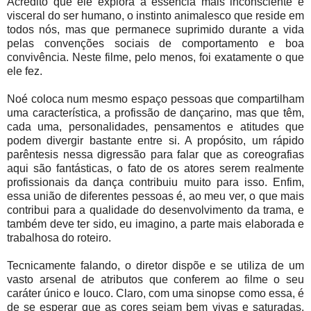
Acredito que ele explora a essência mais inconsciente e
visceral do ser humano, o instinto animalesco que reside em
todos nós, mas que permanece suprimido durante a vida
pelas convenções sociais de comportamento e boa
convivência. Neste filme, pelo menos, foi exatamente o que
ele fez.
Noé coloca num mesmo espaço pessoas que compartilham
uma característica, a profissão de dançarino, mas que têm,
cada uma, personalidades, pensamentos e atitudes que
podem divergir bastante entre si. A propósito, um rápido
parêntesis nessa digressão para falar que as coreografias
aqui são fantásticas, o fato de os atores serem realmente
profissionais da dança contribuiu muito para isso. Enfim,
essa união de diferentes pessoas é, ao meu ver, o que mais
contribui para a qualidade do desenvolvimento da trama, e
também deve ter sido, eu imagino, a parte mais elaborada e
trabalhosa do roteiro.
Tecnicamente falando, o diretor dispõe e se utiliza de um
vasto arsenal de atributos que conferem ao filme o seu
caráter único e louco. Claro, com uma sinopse como essa, é
de se esperar que as cores sejam bem vivas e saturadas,