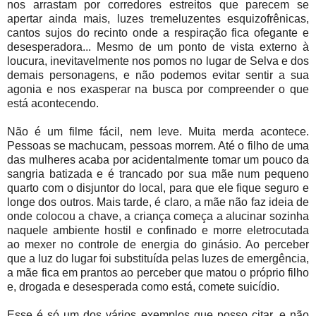
nos arrastam por corredores estreitos que parecem se
apertar ainda mais, luzes tremeluzentes esquizofrênicas,
cantos sujos do recinto onde a respiração fica ofegante e
desesperadora... Mesmo de um ponto de vista externo à
loucura, inevitavelmente nos pomos no lugar de Selva e dos
demais personagens, e não podemos evitar sentir a sua
agonia e nos exasperar na busca por compreender o que
está acontecendo.
Não é um filme fácil, nem leve. Muita merda acontece.
Pessoas se machucam, pessoas morrem. Até o filho de uma
das mulheres acaba por acidentalmente tomar um pouco da
sangria batizada e é trancado por sua mãe num pequeno
quarto com o disjuntor do local, para que ele fique seguro e
longe dos outros. Mais tarde, é claro, a mãe não faz ideia de
onde colocou a chave, a criança começa a alucinar sozinha
naquele ambiente hostil e confinado e morre eletrocutada
ao mexer no controle de energia do ginásio. Ao perceber
que a luz do lugar foi substituída pelas luzes de emergência,
a mãe fica em prantos ao perceber que matou o próprio filho
e, drogada e desesperada como está, comete suicídio.
Esse é só um dos vários exemplos que posso citar, e não