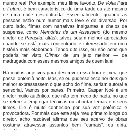
mundo real. Por exemplo, meu filme favorito,
De Volta Para
o Futuro
, é bem característico de uma tarde ou até mesmo
de uma noite descontraída. Essencialmente, quando as
pessoas estão num humor mais leve e de diversão. Por
outro lado, filmes com narrativas intrigantes e cheios de
suspense, como
Memórias de um Assassino
(do mesmo
diretor de
Parasita
, aliás), talvez sejam melhor apreciados
quando se está mais concentrado e interessado em uma
história mais elaborada. Tendo dito isso, eu não acho que
poderia ter visto
Clímax
de um jeito melhor — de
madrugada com esses mesmos amigos de quem falei.
Há muitos adjetivos para descrever essa hora e meia que
passei ontem à noite. Mas, se eu pudesse escolher dois que
melhor expressassem o que acho do filme, seriam autoral e
sensorial. Vamos por partes. Primeiro, Gaspar Noé é um
diretor muito autêntico, que não tem medo de nada, no que
se refere a empregar técnicas ou abordar temas em seus
filmes. Ele é muito conhecido por sua voz polêmica e
provocadora. Por mais que este seja meu primeiro longa do
diretor, acho razoável afirmar que seu acervo de obras
costuma atravessar assuntos bem "carnais", eu diria.