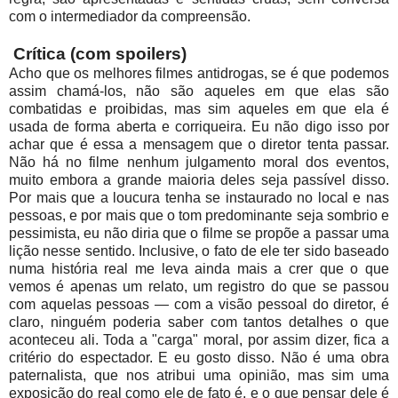
com o intermediador da compreensão.
Crítica (com spoilers)
Acho que os melhores filmes antidrogas, se é que podemos
assim chamá-los, não são aqueles em que elas são
combatidas e proibidas, mas sim aqueles em que ela é
usada de forma aberta e corriqueira. Eu não digo isso por
achar que é essa a mensagem que o diretor tenta passar.
Não há no filme nenhum julgamento moral dos eventos,
muito embora a grande maioria deles seja passível disso.
Por mais que a loucura tenha se instaurado no local e nas
pessoas, e por mais que o tom predominante seja sombrio e
pessimista, eu não diria que o filme se propõe a passar uma
lição nesse sentido. Inclusive, o fato de ele ter sido baseado
numa história real me leva ainda mais a crer que o que
vemos é apenas um relato, um registro do que se passou
com aquelas pessoas — com a visão pessoal do diretor, é
claro, ninguém poderia saber com tantos detalhes o que
aconteceu ali. Toda a "carga" moral, por assim dizer, fica a
critério do espectador. E eu gosto disso. Não é uma obra
paternalista, que nos atribui uma opinião, mas sim uma
exposição do real como ele de fato é, e o que pensar dele é