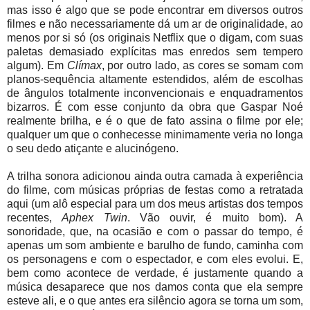
mas isso é algo que se pode encontrar em diversos outros
filmes e não necessariamente dá um ar de originalidade, ao
menos por si só (os originais Netflix que o digam, com suas
paletas demasiado explícitas mas enredos sem tempero
algum). Em
Clímax
, por outro lado, as cores se somam com
planos-sequência altamente estendidos, além de escolhas
de ângulos totalmente inconvencionais e enquadramentos
bizarros. É com esse conjunto da obra que Gaspar Noé
realmente brilha, e é o que de fato assina o filme por ele;
qualquer um que o conhecesse minimamente veria no longa
o seu dedo atiçante e alucinógeno.
A trilha sonora adicionou ainda outra camada à experiência
do filme, com músicas próprias de festas como a retratada
aqui (um alô especial para um dos meus artistas dos tempos
recentes,
Aphex Twin
. Vão ouvir, é muito bom). A
sonoridade, que, na ocasião e com o passar do tempo, é
apenas um som ambiente e barulho de fundo, caminha com
os personagens e com o espectador, e com eles evolui. E,
bem como acontece de verdade, é justamente quando a
música desaparece que nos damos conta que ela sempre
esteve ali, e o que antes era silêncio agora se torna um som,