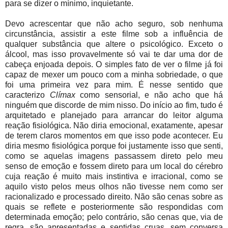
para se dizer o mínimo, inquietante.
Devo acrescentar que não acho seguro, sob nenhuma
circunstância, assistir a este filme sob a influência de
qualquer substância que altere o psicológico. Exceto o
álcool, mas isso provavelmente só vai te dar uma dor de
cabeça enjoada depois. O simples fato de ver o filme já foi
capaz de mexer um pouco com a minha sobriedade, o que
foi uma primeira vez para mim. É nesse sentido que
caracterizo
Clímax
como sensorial, e não acho que há
ninguém que discorde de mim nisso. Do início ao fim, tudo é
arquitetado e planejado para arrancar do leitor alguma
reação fisiológica. Não diria emocional, exatamente, apesar
de terem claros momentos em que isso pode acontecer. Eu
diria mesmo fisiológica porque foi justamente isso que senti,
como se aquelas imagens passassem direto pelo meu
senso de emoção e fossem direto para um local do cérebro
cuja reação é muito mais instintiva e irracional, como se
aquilo visto pelos meus olhos não tivesse nem como ser
racionalizado e processado direito. Não são cenas sobre as
quais se reflete e posteriormente são respondidas com
determinada emoção; pelo contrário, são cenas que, via de
regra, são apresentadas e sentidas cruas, sem conversa