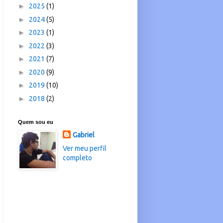
►
2025
(1)
►
2024
(5)
►
2023
(1)
►
2022
(3)
►
2021
(7)
►
2020
(9)
►
2019
(10)
►
2018
(2)
Quem sou eu
Gabriel
Ver meu perfil
completo