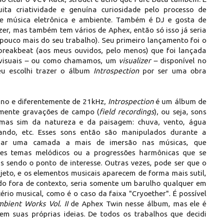
ta criatividade e genuína curiosidade pelo processo de
 de música eletrônica e ambiente. Também é DJ e gosta de
izer, mas também tem vários de Aphex, então só isso já seria
 pouco mais do seu trabalho). Seu primeiro lançamento foi o
breakbeat (aos meus ouvidos, pelo menos) que foi lançada
s visuais – ou como chamamos, um
visualizer
– disponível no
eu escolhi trazer o álbum
Introspection
por ser uma obra
no e diferentemente de 21kHz,
Introspection
é um álbum de
mente gravações de campo (
field recordings
), ou seja, sons
mas sim da natureza e da paisagem: chuva, vento, água
lando, etc. Esses sons então são manipulados durante a
onar uma camada a mais de imersão nas músicas, que
es temas melódicos ou a progressões harmônicas que se
s sendo o ponto de interesse. Outras vezes, pode ser que o
jeto, e os elementos musicais aparecem de forma mais sutil,
ido fora de contexto, seria somente um barulho qualquer em
ério musical, como é o caso da faixa "Cryoether". É possível
mbient Works Vol. II
de Aphex Twin nesse álbum, mas ele é
 em suas próprias ideias. De todos os trabalhos que decidi