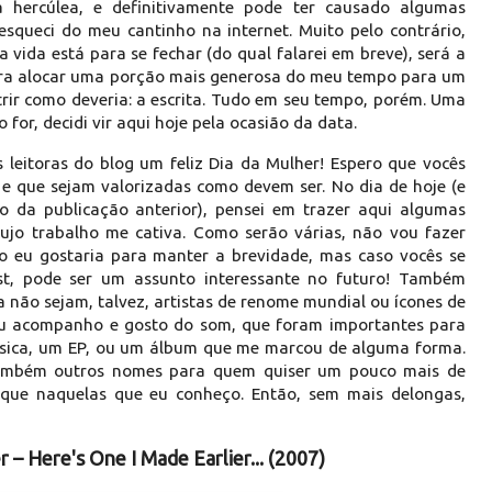
 hercúlea, e definitivamente pode ter causado algumas
squeci do meu cantinho na internet. Muito pelo contrário,
 vida está para se fechar (do qual falarei em breve), será a
ara alocar uma porção mais generosa do meu tempo para um
rir como deveria: a escrita. Tudo em seu tempo, porém. Uma
for, decidi vir aqui hoje pela ocasião da data.
 leitoras do blog um feliz Dia da Mulher! Espero que vocês
que sejam valorizadas como devem ser. No dia de hoje (e
o da publicação anterior), pensei em trazer aqui algumas
jo trabalho me cativa. Como serão várias, não vou fazer
o eu gostaria para manter a brevidade, mas caso vocês se
st, pode ser um assunto interessante no futuro! Também
a não sejam, talvez, artistas de renome mundial ou ícones de
eu acompanho e gosto do som, que foram importantes para
ica, um EP, ou um álbum que me marcou de alguma forma.
 também outros nomes para quem quiser um pouco mais de
oque naquelas que eu conheço. Então, sem mais delongas,
 – Here's One I Made Earlier... (2007)