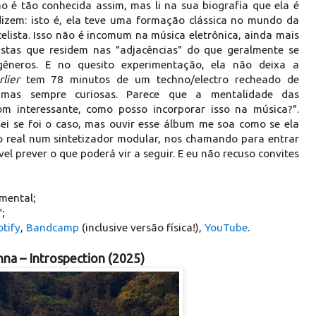
o é tão conhecida assim, mas li na sua biografia que ela é
dizem: isto é, ela teve uma formação clássica no mundo da
elista. Isso não é incomum na música eletrônica, ainda mais
stas que residem nas "adjacências" do que geralmente se
gêneros. E no quesito experimentação, ela não deixa a
lier
tem 78 minutos de um techno/electro recheado de
 mas sempre curiosas. Parece que a mentalidade das
m interessante, como posso incorporar isso na música?".
sei se foi o caso, mas ouvir esse álbum me soa como se ela
 real num sintetizador modular, nos chamando para entrar
l prever o que poderá vir a seguir. E eu não recuso convites
imental;
;
tify
,
Bandcamp
(inclusive versão física!),
YouTube
.
na – Introspection (2025)