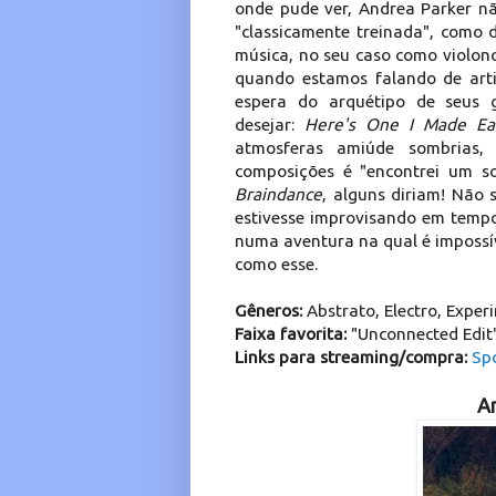
onde pude ver, Andrea Parker nã
"classicamente treinada", como 
música, no seu caso como violonc
quando estamos falando de arti
espera do arquétipo de seus 
desejar:
Here's One I Made Ear
atmosferas amiúde sombrias,
composições é "encontrei um so
Braindance
, alguns diriam! Não 
estivesse improvisando em tempo
numa aventura na qual é impossíve
como esse.
Gêneros:
Abstrato, Electro, Exper
Faixa favorita:
"Unconnected Edit"
Links para streaming/compra:
Spo
An