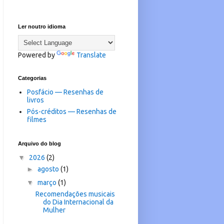
Ler noutro idioma
Powered by
Translate
Categorias
Posfácio — Resenhas de
livros
Pós-créditos — Resenhas de
filmes
Arquivo do blog
▼
2026
(2)
►
agosto
(1)
▼
março
(1)
Recomendações musicais
do Dia Internacional da
Mulher