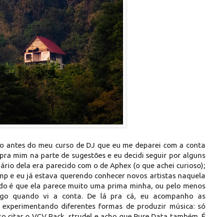
o antes do meu curso de DJ que eu me deparei com a conta
ra mim na parte de sugestões e eu decidi seguir por alguns
ário dela era parecido com o de Aphex (o que achei curioso);
p e eu já estava querendo conhecer novos artistas naquela
do é que ela parece muito uma prima minha, ou pelo menos
logo quando vi a conta. De lá pra cá, eu acompanho as
o experimentando diferentes formas de produzir música: só
o citar o VCV Rack, strudel e acho que Pure Data também. É