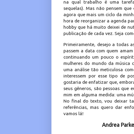
na qual trabalho é uma tarefa
sequelas). Mas não pensem que e
agora que mais um ciclo da minha
hora de reorganizar a agenda p
hobby que há muito deixei de nut
publicação de cada vez. Seja como 
Primeiramente, desejo a todas as
passem a data com quem amam e 
continuando um pouco o espírit
mulheres do mundo da música cu
uma análise tão meticulosa com
interessem por esse tipo de po
gostaria de enfatizar que, embor
seus gêneros, são pessoas que 
mim em alguma medida: uma mús
No final do texto, vou deixar
referências, mas quero dar enf
vamos lá!
Andrea Parker