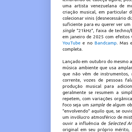
uma artista venezuelana de mui
criação musical, em particular
colecionar vinis (desnecessário d
suficiente para eu querer ver um
single
"21kHz", faixa de techno/
em janeiro de 2025 com efeito
YouTube
e no
Bandcamp
. Mas 
completa.
Lançado em outubro do mesmo a
música ambiente que usa ampla
que não vêm de instrumentos, 
corrente, vozes de pessoas fa
produção musical para adici
geralmente se resumem a simpl
repetem, com variações orgânica
foco seja um
sample
de algum ob
"envolvendo" aquilo que, se ouv
um invólucro atmosférico de mist
ouvir a influência de
Selected A
original em seu próprio mérito,